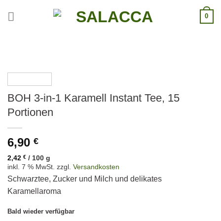
Skip
0
to
content
BOH 3-in-1 Karamell Instant Tee, 15
Portionen
6,90
€
2,42
€
/
100
g
inkl. 7 % MwSt.
zzgl.
Versandkosten
Schwarztee, Zucker und Milch und delikates
Karamellaroma
Bald wieder verfügbar